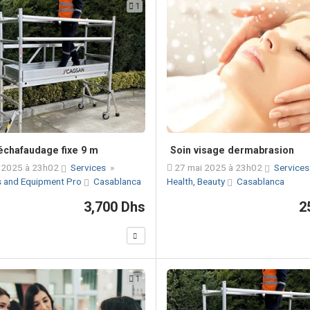
1
échafaudage fixe 9 m
Soin visage dermabrasion
 2025 à 23h02
Services
»
27 mai 2025 à 23h02
Service
s and Equipment Pro
Casablanca
Health, Beauty
Casablanca
3,700 Dhs
2
1