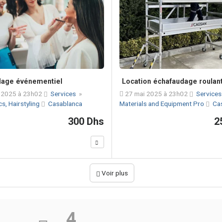
lage événementiel
Location échafaudage roulan
 2025 à 23h02
Services
»
27 mai 2025 à 23h02
Service
s, Hairstyling
Casablanca
Materials and Equipment Pro
Ca
300 Dhs
2
Voir plus
4