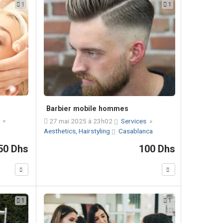
1
1
Barbier mobile hommes
s
»
27 mai 2025 à 23h02
Services
»
Aesthetics, Hairstyling
Casablanca
50 Dhs
100 Dhs
1
1