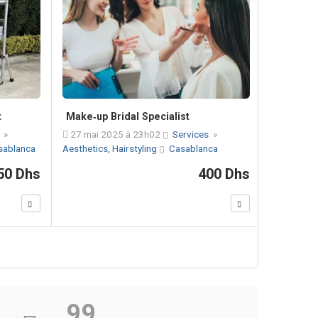
t
Make‑up Bridal Specialist
s
»
27 mai 2025 à 23h02
Services
»
sablanca
Aesthetics, Hairstyling
Casablanca
50 Dhs
400 Dhs
99