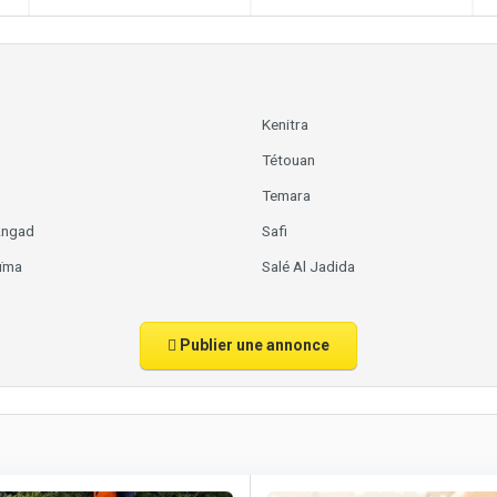
Kenitra
Tétouan
Temara
Angad
Safi
ïma
Salé Al Jadida
Publier une annonce