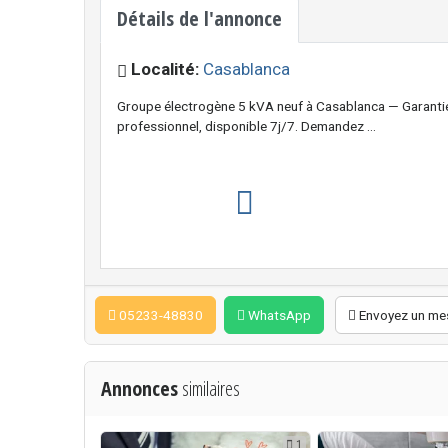
Détails de l'annonce
Localité:
Casablanca
Groupe électrogène 5 kVA neuf à Casablanca — Garantie 2
professionnel, disponible 7j/7. Demandez ...
05233-48830
WhatsApp
Envoyez un me
Annonces
similaires
1