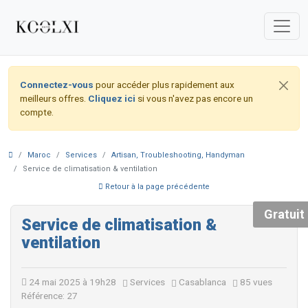
Connectez-vous
pour accéder plus rapidement aux
meilleurs offres.
Cliquez ici
si vous n'avez pas encore un
compte.
Maroc
Services
Artisan, Troubleshooting, Handyman
Service de climatisation & ventilation
Retour à la page précédente
Gratuit
Service de climatisation &
ventilation
24 mai 2025 à 19h28
Services
Casablanca
85 vues
Référence: 27