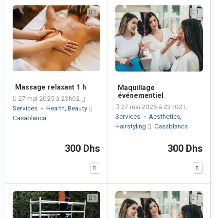
1
1
Massage relaxant 1 h
Maquillage
événementiel
27 mai 2025 à 23h02
27 mai 2025 à 23h02
Services
»
Health, Beauty
Services
»
Aesthetics,
Casablanca
Hairstyling
Casablanca
300 Dhs
300 Dhs
1
1