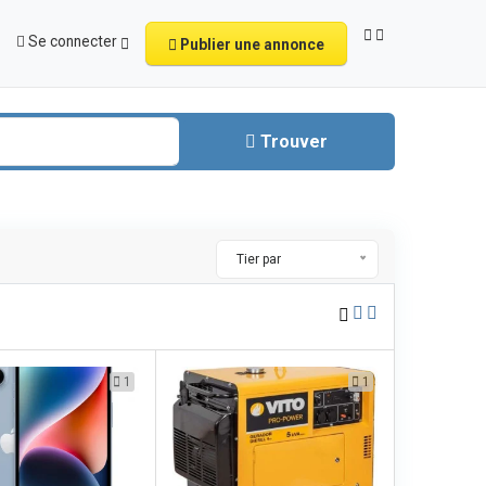
Se connecter
Publier une annonce
Trouver
Tier par
1
1