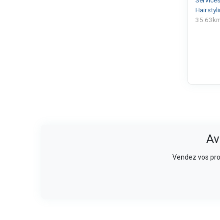
Hairstyl
35.63k
Av
Vendez vos prod