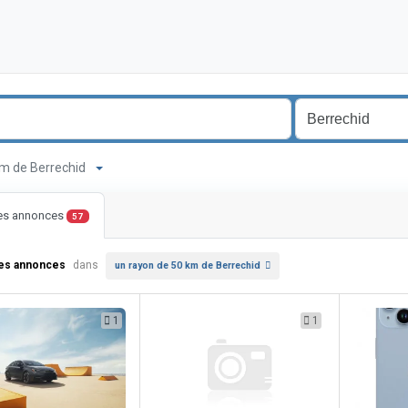
 km de Berrechid
les annonces
57
les annonces
dans
un rayon de 50 km de Berrechid
1
1