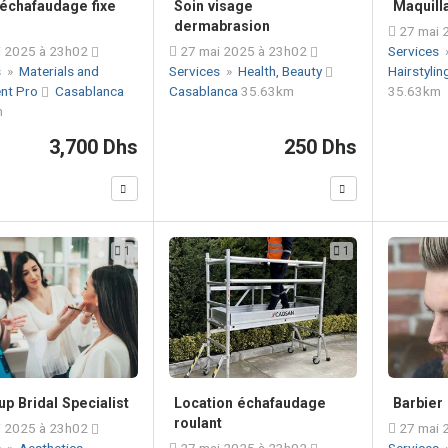
échafaudage fixe
Soin visage
Maquill
dermabrasion
27 mai 
 2025 à 23h02
27 mai 2025 à 23h02
Services
s
»
Materials and
Services
»
Health, Beauty
Hairstylin
nt Pro
Casablanca
Casablanca
35.63km
35.63km
m
3,700 Dhs
250 Dhs
1
1
p Bridal Specialist
Location échafaudage
Barbier
roulant
 2025 à 23h02
27 mai 
s
»
Aesthetics,
27 mai 2025 à 23h02
Services