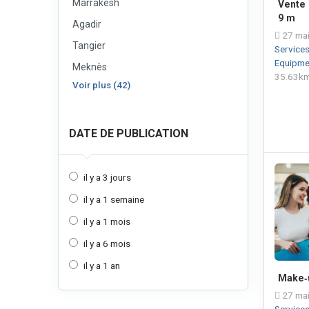
Marrakesh
Vente 
9 m
Agadir
27 mai
Tangier
Service
Equipme
Meknès
35.63k
Voir plus (42)
DATE DE PUBLICATION
il y a 3 jours
il y a 1 semaine
il y a 1 mois
il y a 6 mois
il y a 1 an
Make‑u
27 mai
Service