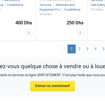
ing
Casablanca
Services
»
Materials and
Hairstylin
m
Equipment Pro
Casablanca
35.63km
35.63km
400 Dhs
250 Dhs
‹
1
2
3
4
5
ez-vous quelque chose à vendre ou à loue
uits et services en ligne GRATUITEMENT. C'est plus facile que vous pou
Démarrez maintenant!