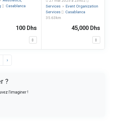
27 mai 2025 à 23h02
g
Casablanca
Services
»
Event Organization
Services
Casablanca
35.63km
100 Dhs
45,000 Dhs
›
r ?
vez l'imaginer !