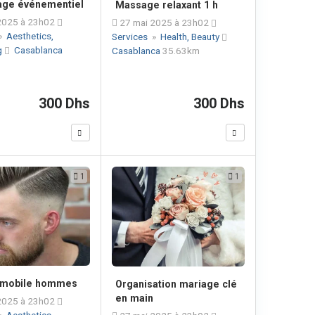
age événementiel
Massage relaxant 1 h
2025 à 23h02
27 mai 2025 à 23h02
»
Aesthetics,
Services
»
Health, Beauty
g
Casablanca
Casablanca
35.63km
300 Dhs
300 Dhs
1
1
 mobile hommes
Organisation mariage clé
en main
2025 à 23h02
»
Aesthetics,