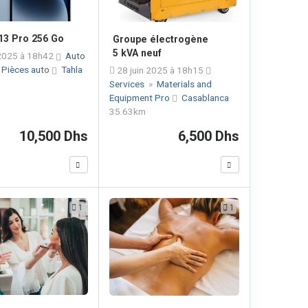
13 Pro 256 Go
Groupe électrogène
5 kVA neuf
2025 à 18h42
Auto
»
Pièces auto
Tahla
28 juin 2025 à 18h15
Services
»
Materials and
Equipment Pro
Casablanca
35.63km
10,500 Dhs
6,500 Dhs
1
1